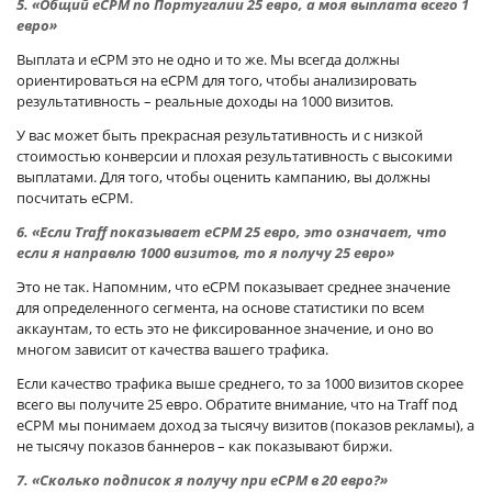
5. «Общий eCPM по Португалии 25 евро, а моя выплата всего 1
евро»
Выплата и eCPM это не одно и то же. Мы всегда должны
ориентироваться на eCPM для того, чтобы анализировать
результативность – реальные доходы на 1000 визитов.
У вас может быть прекрасная результативность и с низкой
стоимостью конверсии и плохая результативность с высокими
выплатами. Для того, чтобы оценить кампанию, вы должны
посчитать eCPM.
6. «Если Traff показывает eCPM 25 евро, это означает, что
если я направлю 1000 визитов, то я получу 25 евро»
Это не так. Напомним, что eCPM показывает среднее значение
для определенного сегмента, на основе статистики по всем
аккаунтам, то есть это не фиксированное значение, и оно во
многом зависит от качества вашего трафика.
Если качество трафика выше среднего, то за 1000 визитов скорее
всего вы получите 25 евро. Обратите внимание, что на Traff под
eCPM мы понимаем доход за тысячу визитов (показов рекламы), а
не тысячу показов баннеров – как показывают биржи.
7. «Сколько подписок я получу при eCPM в 20 евро?»