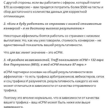
С другой стороны, если вы работаете с офером, который платит
$70 за конверсию – вам придется потратить более $500 на тесты и
сбор достаточного количества данных для корректной
оптимизации.
2. «Если я буду работать со странами с низкой стоимостью
конверсий – я не достигну высоких результатов.»
Некоторые аффилиаты боятся работать со странами с низкими
выплатами. Но, как мы уже говорили, стоимость конверсии – не
единственный показатель вашей результативности.
Что для вас имеет значение – это eCPM.
3. «В разделе возможностей, Traff показывает eCPM = 132 евро
для Португалии (МEO), а мой eCPM только 87 евро.»
eCPM партнерки основан на общей результативности всех
аффилиатов – то есть трафика арбитражников, вебмастеров, сеток
и соц трафика И разумеется, результативность каждого из них
может отличаться в зависимости от качества отправляемого
трафика.
Поэтому это вполне нормально, что в зависимости от качества
вашего трафика – ваш eCPM может быть ниже или выше
заявленного.