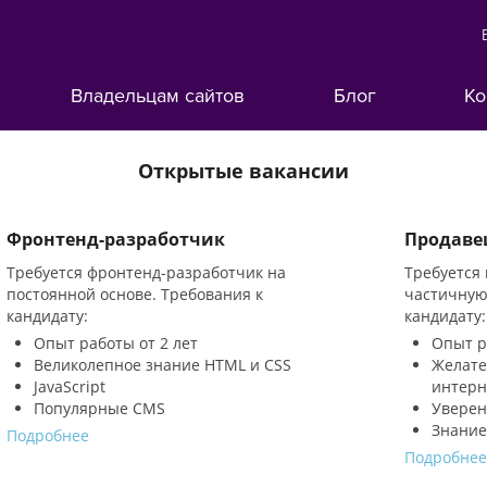
Владельцам сайтов
Блог
Ко
Открытые вакансии
Фронтенд-разработчик
Продаве
Требуется фронтенд-разработчик на
Требуется
постоянной основе. Требования к
частичную
кандидату:
кандидату:
Опыт работы от 2 лет
Опыт р
Великолепное знание HTML и CSS
Желате
JavaScript
интерн
Популярные CMS
Уверен
Знание
Подробнее
Подробне