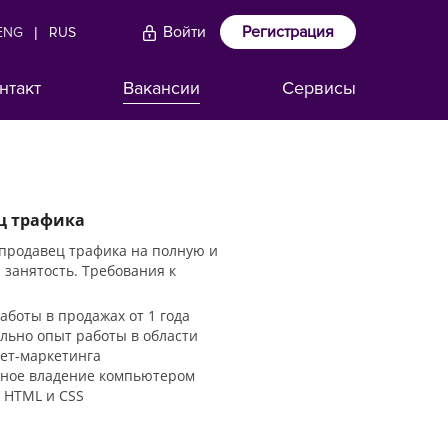
Войти
Регистрация
ENG
|
RUS
нтакт
Вакансии
Сервисы
ц трафика
 продавец трафика на полную и
 занятость. Требования к
аботы в продажах от 1 года
льно опыт работы в области
ет-маркетинга
ное владение компьютером
 HTML и CSS
е