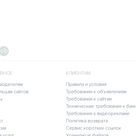
ВНОЕ
КЛИЕНТАМ
модателям
Правила и условия
льцам сайтов
Требования к объявлениям
ы
Требования к сайтам
Технические требования к бан
Требования к видеорекламе
кт
Политика возврата
сии
Сервис коротких ссылок
а услуг
Хранилище файлов