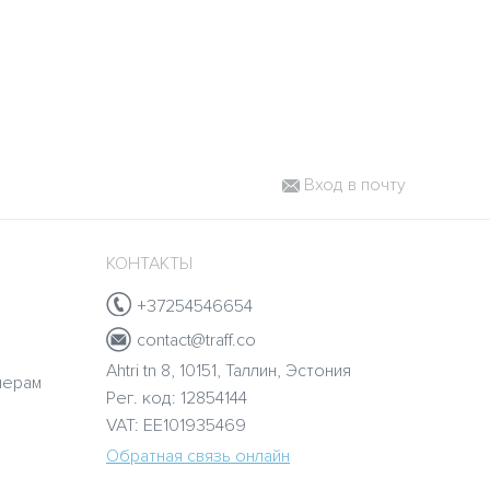
Вход в почту
КОНТАКТЫ
+37254546654
contact@traff.co
Ahtri tn 8, 10151, Таллин, Эстония
нерам
Рег. код: 12854144
VAT: EE101935469
Обратная связь онлайн