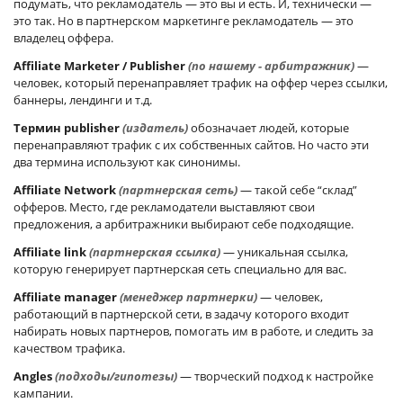
подумать, что рекламодатель — это вы и есть. И, технически —
это так. Но в партнерском маркетинге рекламодатель — это
владелец оффера.
Affiliate Marketer / Publisher
(по нашему - арбитражник)
—
человек, который перенаправляет трафик на оффер через ссылки,
баннеры, лендинги и т.д.
Термин publisher
(издатель)
обозначает людей, которые
перенаправляют трафик с их собственных сайтов. Но часто эти
два термина используют как синонимы.
Affiliate Network
(партнерская сеть)
— такой себе “склад”
офферов. Место, где рекламодатели выставляют свои
предложения, а арбитражники выбирают себе подходящие.
Affiliate link
(партнерская ссылка)
— уникальная ссылка,
которую генерирует партнерская сеть специально для вас.
Affiliate manager
(менеджер партнерки)
— человек,
работающий в партнерской сети, в задачу которого входит
набирать новых партнеров, помогать им в работе, и следить за
качеством трафика.
Angles
(подходы/гипотезы)
— творческий подход к настройке
кампании.