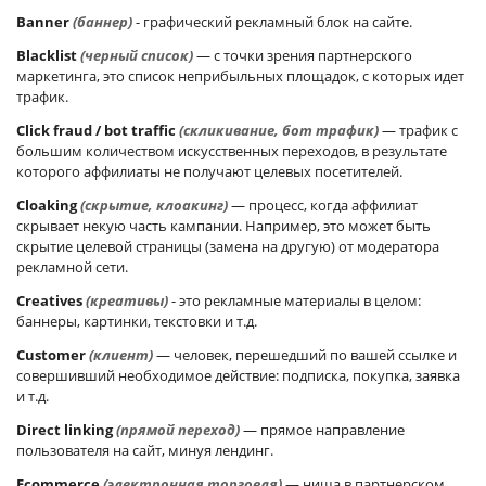
Banner
(баннер)
- графический рекламный блок на сайте.
Blacklist
(черный список)
— с точки зрения партнерского
маркетинга, это список неприбыльных площадок, с которых идет
трафик.
Click fraud / bot traffic
(скликивание, бот трафик)
— трафик с
большим количеством искусственных переходов, в результате
которого аффилиаты не получают целевых посетителей.
Cloaking
(скрытие, клоакинг)
— процесс, когда аффилиат
скрывает некую часть кампании. Например, это может быть
скрытие целевой страницы (замена на другую) от модератора
рекламной сети.
Creatives
(креативы)
- это рекламные материалы в целом:
баннеры, картинки, текстовки и т.д.
Customer
(клиент)
— человек, перешедший по вашей ссылке и
совершивший необходимое действие: подписка, покупка, заявка
и т.д.
Direct linking
(прямой переход)
— прямое направление
пользователя на сайт, минуя лендинг.
Ecommerce
(электронная торговля)
— ниша в партнерском