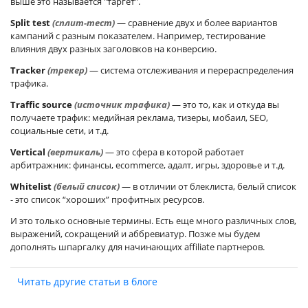
выше это называется "таргет".
Split test
(сплит-тест)
— сравнение двух и более вариантов
кампаний с разным показателем. Например, тестирование
влияния двух разных заголовков на конверсию.
Tracker
(трекер)
— система отслеживания и перераспределения
трафика.
Traffic source
(источник трафика)
— это то, как и откуда вы
получаете трафик: медийная реклама, тизеры, мобаил, SEO,
социальные сети, и т.д.
Vertical
(вертикаль)
— это сфера в которой работает
арбитражник: финансы, ecommerсе, адалт, игры, здоровье и т.д.
Whitelist
(белый список)
— в отличии от блеклиста, белый список
- это список “хороших” профитных ресурсов.
И это только основные термины. Есть еще много различных слов,
выражений, сокращений и аббревиатур. Позже мы будем
дополнять шпаргалку для начинающих affiliate партнеров.
Читать другие статьи в блоге