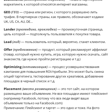
маркетинге, к которой относятся интернет магазины.
GEO
(ГЕО)
— страна или регион, с которого разрешено лить
трафик. В партнерках страны, как правило, обозначают кодами
UK, US, CA, AU, DE…
Lander
(прелендинг, прокладка)
— промежуточная страница,
цель которой — подтолкнуть пользователя к покупке товара.
Lead
(лид)
— пользователь который, вероятно, станет клиентом.
Offer
(предложение)
— продукт, который рекламирует аффилиат
(товар, который нужно купить, игра, которую нужно скачать, сайт
знакомств, где нужно пройти регистрацию и т.д.)
Optimizing
(оптимизация)
— процесс усовершенствования
кампании для повышения ROI/прибыли. Это может быть смена
опций таргетинга, тестирование других креативов, добавление
площадок в черный список и т.д.
Placement
(место размещения)
— это тот сайт, на котором
размещено ваше объявление. Не все площадки имеют плейсмент
(например Facebook, потому что все люди видят ваше
объявление только на Facebook.com)
Примечание: Плейсмент и таргет — это одно и тоже. На фото