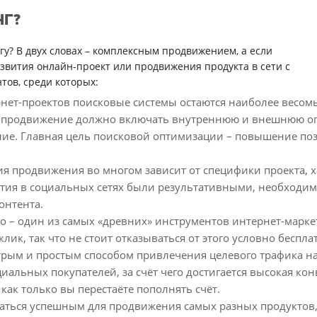
НГ?
у? В двух словах – комплексным продвижением, а если
звития онлайн-проект или продвижения продукта в сети с
ов, среди которых:
рнет-проектов поисковые системы остаются наиболее весом
ое продвижение должно включать внутреннюю и внешнюю оп
ние. Главная цель поисковой оптимизации – повышение по
ия продвижения во многом зависит от специфики проекта, х
тия в социальных сетях были результативными, необходим
онтента.
о – один из самых «древних» инструментов интернет-маркет
к, так что не стоит отказываться от этого условно беспла
трым и простым способом привлечения целевого трафика н
иальных покупателей, за счёт чего достигается высокая ко
, как только вы перестаёте пополнять счёт.
заться успешным для продвижения самых разных продуктов,