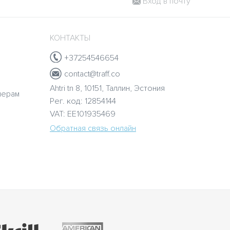
Вход в почту
КОНТАКТЫ
+37254546654
contact@traff.co
Ahtri tn 8, 10151, Таллин, Эстония
нерам
Рег. код: 12854144
VAT: EE101935469
Обратная связь онлайн